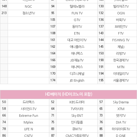
148
NGC
94
텔레노벨라
130
빌리어즈TV
213
청소년TV
95
FUN TV
132
OGN
105
GTV
136
바둑TV
107
동아TV
137
브레인TV
108
ETN
143
FTV
161
대교 어린이TV
144
FISHING TV
162
애니플러스
145
채널J
164
애니맥스
150
리빙TV
166
JEI재능TV
190
한국경제TV
169
애니박스
191
MTN
170
디즈니채널
194
이데일리TV
174
JEI English
195
서울경제TV
HD베이직 (HD이코노미 포함)
50
드라맥스
52
KBS드라마
57
Sky Drama
58
사이언스TV
64
TV아시아
65
XTM
66
Extreme Fun
71
Sky ENT
73
엣지TV
74
Mplex
75
인디필름
76
DIA TV
78
LIFE N
83
큐브TV
85
하이라이트TV
86
CNTV
87
CMC가족오락TV
88
D ONE