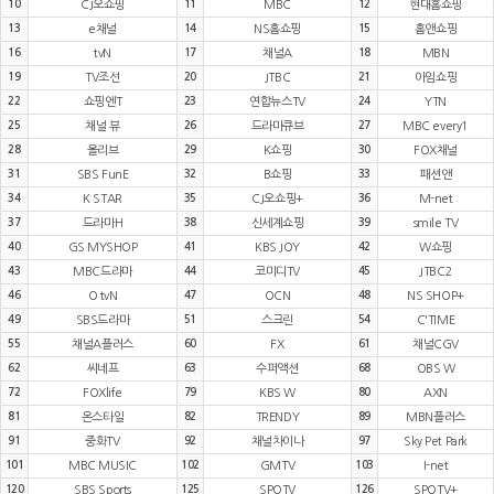
10
CJ오쇼핑
11
MBC
12
현대홈쇼핑
13
e채널
14
NS홈쇼핑
15
홈앤쇼핑
16
tvN
17
채널A
18
MBN
19
TV조선
20
JTBC
21
아임쇼핑
22
쇼핑엔T
23
연합뉴스TV
24
YTN
25
채널 뷰
26
드라마큐브
27
MBC every1
28
올리브
29
K쇼핑
30
FOX채널
31
SBS FunE
32
B쇼핑
33
패션앤
34
K STAR
35
CJ오쇼핑+
36
M-net
37
드라마H
38
신세계쇼핑
39
smile TV
40
GS MYSHOP
41
KBS JOY
42
W쇼핑
43
MBC드라마
44
코미디TV
45
JTBC2
46
O tvN
47
OCN
48
NS SHOP+
49
SBS드라마
51
스크린
54
C'TIME
55
채널A플러스
60
FX
61
채널CGV
62
씨네프
63
수퍼액션
68
OBS W
72
FOXlife
79
KBS W
80
AXN
81
온스타일
82
TRENDY
89
MBN플러스
91
중화TV
92
채널차이나
97
Sky Pet Park
101
MBC MUSIC
102
GMTV
103
I-net
120
SBS Sports
125
SPOTV
126
SPOTV+