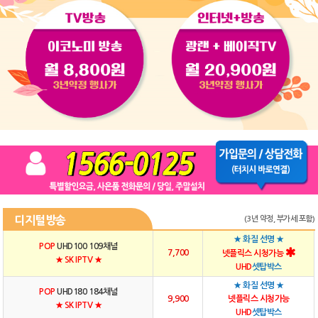
디지털방송
(3년 약정, 부가세 포함)
★ 화질 선명 ★
POP
UHD100 109채널
7,700
넷플릭스 시청가능
★ SK IPTV ★
UHD
셋탑박스
★ 화질 선명 ★
POP
UHD180 184채널
9,900
넷플릭스 시청가능
★ SK IPTV ★
UHD
셋탑박스