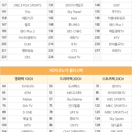
127
JTBC3 FOX SPORTS
133
SPOTV게임즈
140
ONT
141
TVis
142
Sky Travel
155
쿠키TV
158
에듀키즈
163
Nick
165
카툰네트워크
167
챔프
168
투니버스
182
EBS Plus 1
183
EBS Plus 2
192
SBS CNBC
193
매일경제TV
197
아시아경제TV
201
국회TV
202
KTV
203
OUN
214
RTV
220
BTN불교TV
221
평화방송
222
CTS
237
국회TV
223
CBS
224
Good TV
HD이코노미 플러스팩
영화팩 10CH
드라마팩 20CH
스포츠팩 20CH
64
TV아시아
50
드라맥스
73
엣지TV
65
XTM
52
KBS드라마
85
하이라이트TV
74
Mplex
57
Sky Drama
85
KBS SPORTS
76
DIA TV
75
인디필름
122
MBC SPORTS+
88
D ONE
78
LIFE N
123
MBC SPORTS+2
90
채널 칭
83
큐브TV
124
Sky Sports
100
MTV
86
CNTV
128
SBS골프
104
이벤트TV
87
CMC가족오락TV
129
JTBC골프