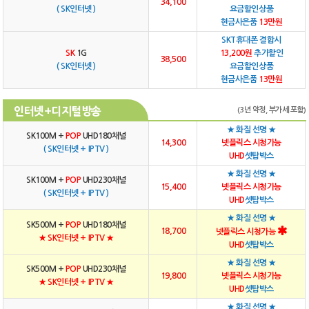
34,100
( SK인터넷 )
요금할인상품
현금사은품
13만원
SKT휴대폰 결합시
SK
1G
13,200원
추가할인
38,500
( SK인터넷 )
요금할인상품
현금사은품
13만원
인터넷+디지털방송
(3년 약정, 부가세 포함)
★ 화질 선명 ★
SK100M +
POP
UHD180채널
14,300
넷플릭스 시청가능
( SK인터넷 + IPTV )
UHD
셋탑박스
★ 화질 선명 ★
SK100M +
POP
UHD230채널
15,400
넷플릭스 시청가능
( SK인터넷 + IPTV )
UHD
셋탑박스
★ 화질 선명 ★
SK500M +
POP
UHD180채널
18,700
넷플릭스 시청가능
★ SK인터넷 + IPTV ★
UHD
셋탑박스
★ 화질 선명 ★
SK500M +
POP
UHD230채널
19,800
넷플릭스 시청가능
★ SK인터넷 + IPTV ★
UHD
셋탑박스
★ 화질 선명 ★