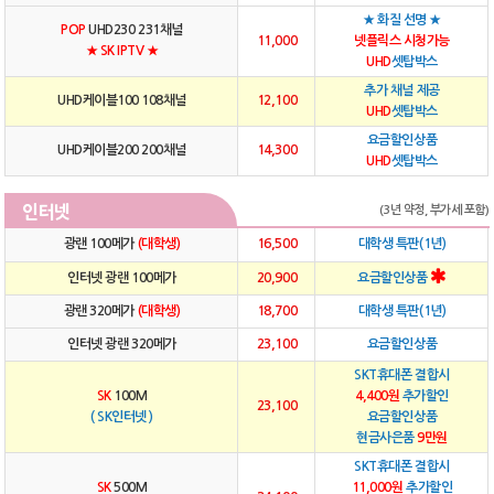
★ 화질 선명 ★
POP
UHD230 231채널
11,000
넷플릭스 시청가능
★ SK IPTV ★
UHD
셋탑박스
추가 채널 제공
UHD케이블100 108채널
12,100
UHD
셋탑박스
요금할인상품
UHD케이블200 200채널
14,300
UHD
셋탑박스
인터넷
(3년 약정, 부가세 포함)
광랜 100메가
(대학생)
16,500
대학생 특판(1년)
인터넷 광랜 100메가
20,900
요금할인상품
광랜 320메가
(대학생)
18,700
대학생 특판(1년)
인터넷 광랜 320메가
23,100
요금할인상품
SKT휴대폰 결합시
SK
100M
4,400원
추가할인
23,100
( SK인터넷 )
요금할인상품
현금사은품
9만원
SKT휴대폰 결합시
SK
500M
11,000원
추가할인