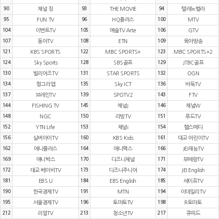
90
채널 칭
93
THE MOVIE
94
텔레노벨라
95
FUN TV
96
HQ플러스
100
MTV
104
이벤트TV
105
예술TV Arte
106
GTV
107
동아TV
108
ETN
109
육아방송
121
KBS SPORTS
122
MBC SPORTS+
123
MBC SPORTS+2
124
Sky Sports
128
SBS골프
129
JTBC골프
130
빌리어즈TV
131
STAR SPORTS
132
OGN
134
헝그리앱
135
Sky ICT
136
바둑TV
137
브레인TV
139
SPOTV2
143
FTV
144
FISHING TV
145
채널J
146
채널W
148
NGC
150
리빙TV
151
푸드TV
152
YTN Life
153
채널i
154
헬스메디
156
실버아이TV
160
KBS Kids
161
대교 어린이TV
162
애니플러스
164
애니맥스
166
JEI재능TV
169
애니박스
170
디즈니채널
171
부메랑TV
172
대교 베이비TV
173
디즈니주니어
174
JEI English
181
EBS U
184
EBS English
185
세이프TV
190
한국경제TV
191
MTN
194
이데일리TV
195
서울경제TV
196
토마토TV
198
R토마토
212
리얼TV
213
청소년TV
217
큐피드