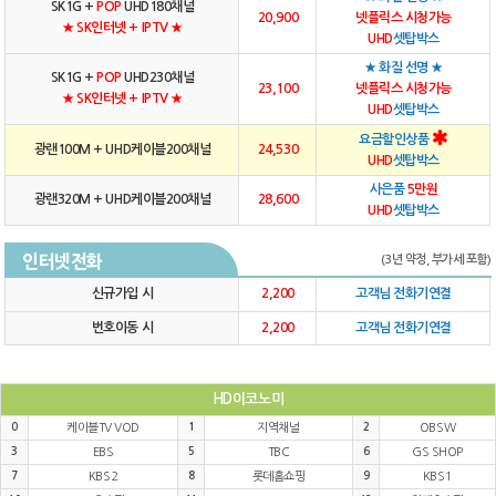
SK1G +
POP
UHD180채널
20,900
넷플릭스 시청가능
★ SK인터넷 + IPTV ★
UHD
셋탑박스
★ 화질 선명 ★
SK1G +
POP
UHD230채널
23,100
넷플릭스 시청가능
★ SK인터넷 + IPTV ★
UHD
셋탑박스
요금할인상품
광랜100M + UHD케이블200채널
24,530
UHD
셋탑박스
사은품
5만원
광랜320M + UHD케이블200채널
28,600
UHD
셋탑박스
인터넷전화
(3년 약정, 부가세 포함)
신규가입 시
2,200
고객님 전화기연결
번호이동 시
2,200
고객님 전화기연결
HD이코노미
0
케이블TV VOD
1
지역채널
2
OBSW
3
EBS
5
TBC
6
GS SHOP
7
KBS2
8
롯데홈쇼핑
9
KBS1