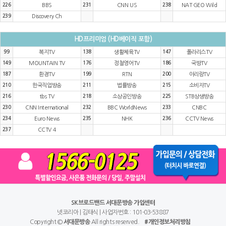
226
BBS
231
CNN US
238
NAT GEO Wild
239
Discovery Ch
HD프리미엄 (HD베이직 포함)
99
복지TV
138
생활체육TV
147
폴라리스TV
149
MOUNTAIN TV
176
정철영어TV
186
국방TV
187
환경TV
199
RTN
200
아리랑TV
210
한국직업방송
211
법률방송
215
소비자TV
216
tbs TV
218
소상공인방송
225
STB상생방송
230
CNN International
232
BBC WorldNews
233
CNBC
234
Euro News
235
NHK
236
CCTV News
237
CCTV 4
SK브로드밴드 서대문방송 가입센터
넷코리아 | 김태식 | 사업자번호 : 101-03-53887
Copyright ©
서대문방송
All rights reserved.
#개인정보처리방침
￦