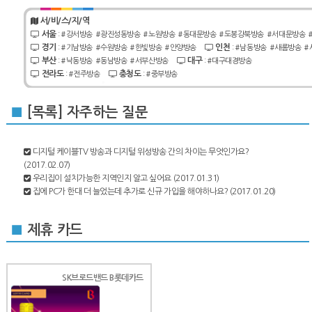
서/비/스/지/역
서울
: #강서방송 #광진성동방송 #노원방송 #동대문방송 #도봉강북방송 #서대문방송 
경기
인천
: #기남방송 #수원방송 #한빛방송 #안양방송
: #남동방송 #새롬방송 
부산
대구
: #낙동방송 #동남방송 #서부산방송
: #대구대경방송
전라도
충청도
: #전주방송
: #중부방송
■
[목록] 자주하는 질문
디지털 케이블TV 방송과 디지털 위성방송 간의 차이는 무엇인가요?
(2017.02.07)
우리집이 설치가능한 지역인지 알고 싶어요
(2017.01.31)
집에 PC가 한대 더 늘었는데 추가로 신규 가입을 해야하나요?
(2017.01.20)
■
제휴 카드
SK브로드밴드 B롯데카드