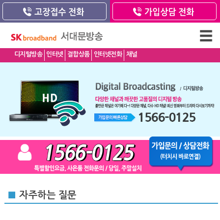
디지털방송
인터넷
결합상품
인터넷전화
채널
■
자주하는 질문